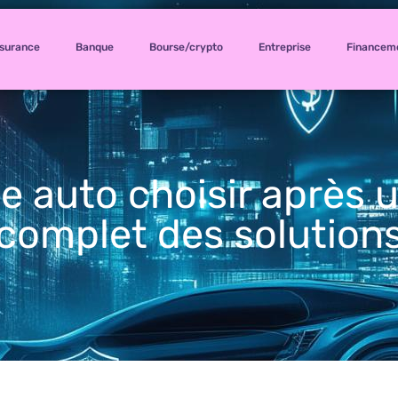
surance
Banque
Bourse/crypto
Entreprise
Financem
e auto choisir après 
complet des solution