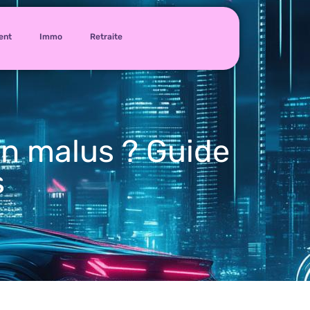
ent
Immo
Retraite
un malus ? Guide
s