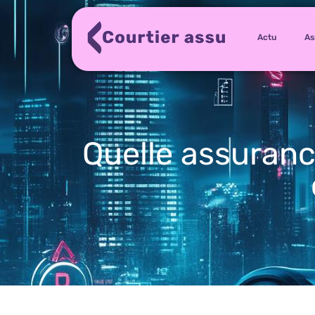
Actu
As
Quelle assuranc