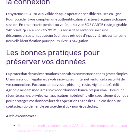
la connexion
Le système SECURIPASS valide chaque opération sensible réalisée en ligne.
Pour accéder à vos comptes, une authentification stricte est requise à chaque
session. En cas de carte perdue ou volée, le service SOS CARTE reste joignable
24h/24 et 7j/7 au 09 69 39 92 91. La sécurité se renforce avec une
déconnexion automatique après chaque période d’inactivité, nécessitant une
nouvelle identification pour poursuivre la navigation.
Les bonnes pratiques pour
préserver vos données
La protection de vos informations bancaires commence par des gestes simples.
Une mise à jour régulière de votre navigateur internet renforce la sécurité de
vos connexions. Face aux tentatives de phishing, restez vigilant : le Crédit
Agricole ne demande jamais vos coordonnées bancaires par email. Pour une
sécurité accrue, privilégiez l’application mobile officielle, spécialement conçue
pour protéger vos données lors des opérations bancaires. En cas de doute,
contactez rapidement le service client aux numéros dédiés.
Articles connexes :
Comment prendre contact avec la CAF : Guide des temps d’attente par
canal de communication