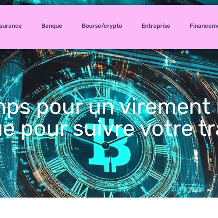
surance
Banque
Bourse/crypto
Entreprise
Financem
ps pour un virement b
e pour suivre votre t