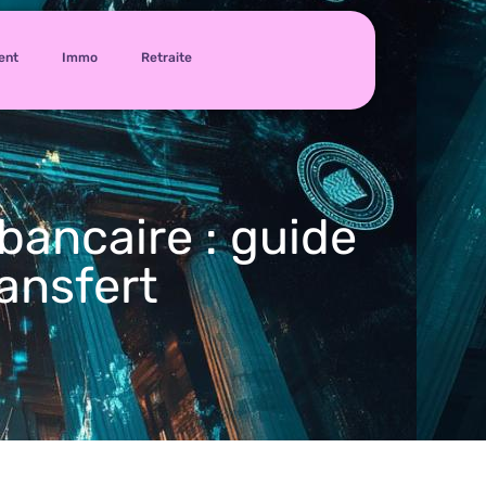
ent
Immo
Retraite
ancaire : guide
ransfert