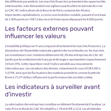
des différents paramètres. Les marchés financiers présentent des opportunités
intéressantes, mais demandent une vigilance particulière en période de crise.
Le CAC 40, indice phare de la Bourse de Paris composé des 40 plus
importantes capitalisations, a connu une évolution notable, passant d'une base
de 1 000 points en 1987 à des records historiques dépassant les 8 000 points.
Les facteurs externes pouvant
influencer les valeurs
L'instabilité politique en France impacte directement les marchés financiers. La
dissolution de l'Assemblée nationale a généré des incertitudes sur les marchés.
Les investisseurs non-résidents détiennent 40,3% des entreprises du CAC 40,
tandis que les institutionnels français et étrangers représentent respectivement
31% et 29%. Cette répartition rend l'indice sensible aux mouvements
internationaux. Les variations des devises, notamment le cours EUR/USD à
1,0798, ainsi que les fluctuations des matières premières comme le pétrole
Brent à 75,97 dollars influencent la performance des sociétés cotées.
Les indicateurs à surveiller avant
d'investir
La valorisation des entreprises constitue un élément fondamental d'analyse. Le
ratio Price to Book du CAC 40 s'établit à 1,78 et le P/E à 12,8. Les dividendes